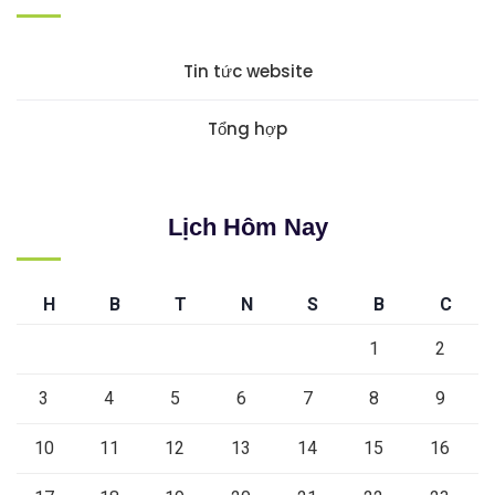
Tin tức website
Tổng hợp
Lịch Hôm Nay
H
B
T
N
S
B
C
1
2
3
4
5
6
7
8
9
10
11
12
13
14
15
16