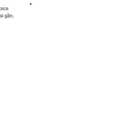
oice
ai gần.