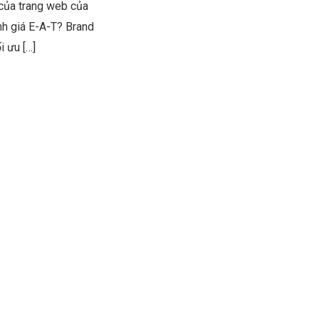
của trang web của
h giá E-A-T? Brand
i ưu […]