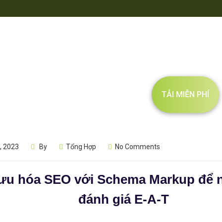
TẢI MIỄN PHÍ
, 2023
By
Tổng Hợp
No Comments
 ưu hóa SEO với Schema Markup để 
đánh giá E-A-T